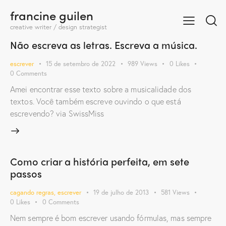
francine guilen
creative writer / design strategist
Não escreva as letras. Escreva a música.
escrever
15 de setembro de 2022
989
Views
0
Likes
0
Comments
Amei encontrar esse texto sobre a musicalidade dos
textos. Você também escreve ouvindo o que está
escrevendo? via SwissMiss
Como criar a história perfeita, em sete
passos
cagando regras
,
escrever
19 de julho de 2013
581
Views
0
Likes
0
Comments
Nem sempre é bom escrever usando fórmulas, mas sempre