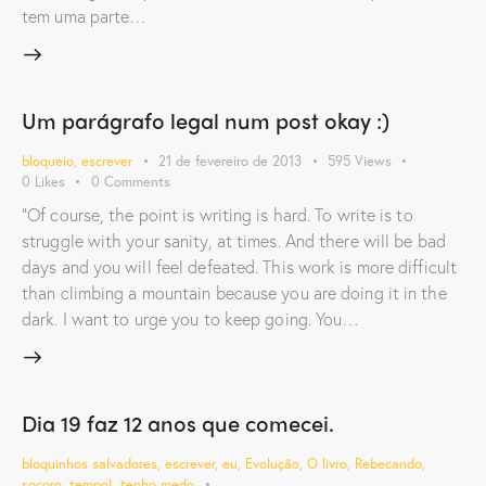
tem uma parte…
Um parágrafo legal num post okay :)
bloqueio
,
escrever
21 de fevereiro de 2013
595
Views
0
Likes
0
Comments
"Of course, the point is writing is hard. To write is to
struggle with your sanity, at times. And there will be bad
days and you will feel defeated. This work is more difficult
than climbing a mountain because you are doing it in the
dark. I want to urge you to keep going. You…
Dia 19 faz 12 anos que comecei.
bloquinhos salvadores
,
escrever
,
eu
,
Evolução
,
O livro
,
Rebecando
,
socoro
,
tempo!
,
tenho medo