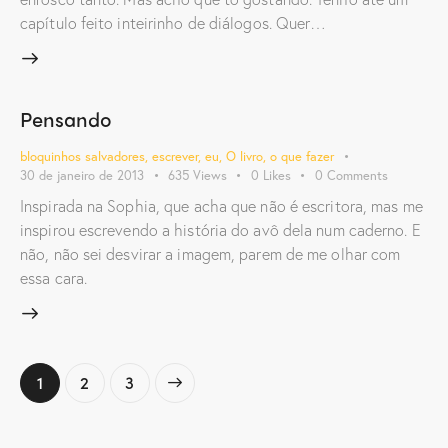
capítulo feito inteirinho de diálogos. Quer…
Pensando
bloquinhos salvadores
,
escrever
,
eu
,
O livro
,
o que fazer
30 de janeiro de 2013
635
Views
0
Likes
0
Comments
Inspirada na Sophia, que acha que não é escritora, mas me
inspirou escrevendo a história do avô dela num caderno. E
não, não sei desvirar a imagem, parem de me olhar com
essa cara.
1
>
2
3