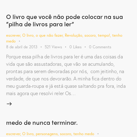
O livro que você não pode colocar na sua
“pilha de livros para ler”
escrever
,
O livro
,
o que não fazer
,
Revolução
,
socoro
,
tempo!
,
tenho
medo
8 de abril de 2013
521
Views
0
Likes
0
Comments
Porque essa pilha de livros para ler é uma das coisas da
vida que são assustadoras, que vão se acumulando,
prontas para serem devoradas por nós, com jeitinho, na
verdade, de que nos devorarão. A minha fica dentro do
meu guarda-roupa e já está quase saltando pra fora, inda
mais agora que resolvi reler Os…
medo de nunca terminar.
escrever
,
O livro
,
personagens
,
socoro
,
tenho medo