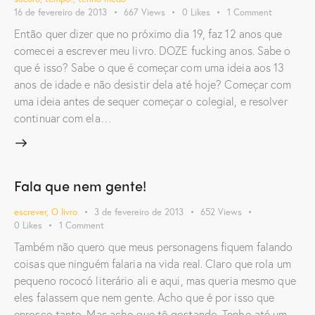
16 de fevereiro de 2013
667
Views
0
Likes
1
Comment
Então quer dizer que no próximo dia 19, faz 12 anos que
comecei a escrever meu livro. DOZE fucking anos. Sabe o
que é isso? Sabe o que é começar com uma ideia aos 13
anos de idade e não desistir dela até hoje? Começar com
uma ideia antes de sequer começar o colegial, e resolver
continuar com ela…
Fala que nem gente!
escrever
,
O livro
3 de fevereiro de 2013
652
Views
0
Likes
1
Comment
Também não quero que meus personagens fiquem falando
coisas que ninguém falaria na vida real. Claro que rola um
pequeno rococó literário ali e aqui, mas queria mesmo que
eles falassem que nem gente. Acho que é por isso que
enrosco tanto. Mas acho que tô gostando. Tenho até um