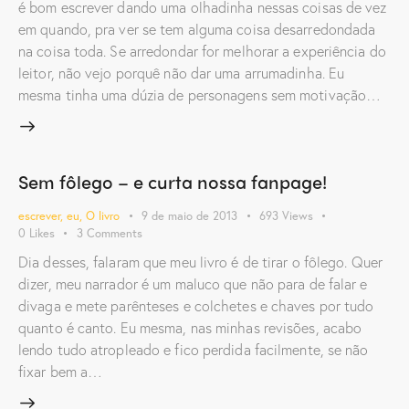
é bom escrever dando uma olhadinha nessas coisas de vez
em quando, pra ver se tem alguma coisa desarredondada
na coisa toda. Se arredondar for melhorar a experiência do
leitor, não vejo porquê não dar uma arrumadinha. Eu
mesma tinha uma dúzia de personagens sem motivação…
Sem fôlego – e curta nossa fanpage!
escrever
,
eu
,
O livro
9 de maio de 2013
693
Views
0
Likes
3
Comments
Dia desses, falaram que meu livro é de tirar o fôlego. Quer
dizer, meu narrador é um maluco que não para de falar e
divaga e mete parênteses e colchetes e chaves por tudo
quanto é canto. Eu mesma, nas minhas revisões, acabo
lendo tudo atropleado e fico perdida facilmente, se não
fixar bem a…