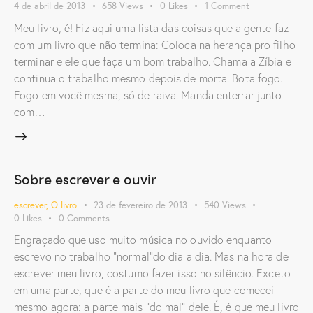
4 de abril de 2013
658
Views
0
Likes
1
Comment
Meu livro, é! Fiz aqui uma lista das coisas que a gente faz
com um livro que não termina: Coloca na herança pro filho
terminar e ele que faça um bom trabalho. Chama a Zíbia e
continua o trabalho mesmo depois de morta. Bota fogo.
Fogo em você mesma, só de raiva. Manda enterrar junto
com…
Sobre escrever e ouvir
escrever
,
O livro
23 de fevereiro de 2013
540
Views
0
Likes
0
Comments
Engraçado que uso muito música no ouvido enquanto
escrevo no trabalho "normal"do dia a dia. Mas na hora de
escrever meu livro, costumo fazer isso no silêncio. Exceto
em uma parte, que é a parte do meu livro que comecei
mesmo agora: a parte mais "do mal" dele. É, é que meu livro