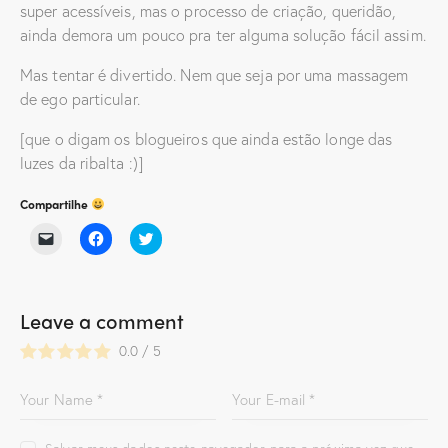
super acessíveis, mas o processo de criação, queridão,
ainda demora um pouco pra ter alguma solução fácil assim.
Mas tentar é divertido. Nem que seja por uma massagem
de ego particular.
[que o digam os blogueiros que ainda estão longe das
luzes da ribalta :)]
Compartilhe
C
C
C
l
l
l
i
i
i
q
q
q
u
u
u
e
e
e
p
p
p
Leave a comment
a
a
a
r
r
r
0.0
/
5
a
a
a
e
c
c
n
o
o
v
m
m
i
p
p
a
a
a
r
r
r
u
t
t