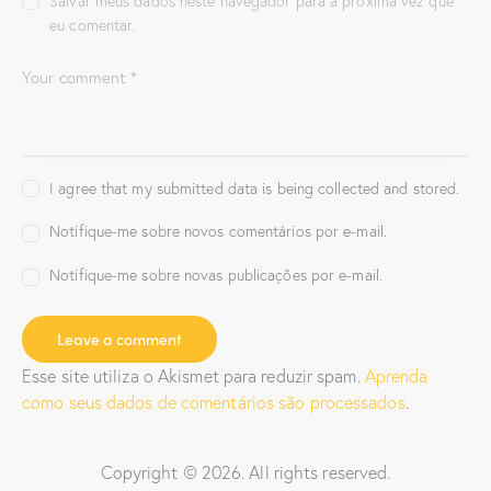
Salvar meus dados neste navegador para a próxima vez que
m
i
i
eu comentar.
l
l
l
i
h
h
n
a
a
k
r
r
p
n
n
o
o
o
r
F
T
e
a
w
-
c
i
m
e
t
a
b
t
i
o
e
I agree that my submitted data is being collected and stored.
l
o
r
p
k
(
a
(
a
Notifique-me sobre novos comentários por e-mail.
r
a
b
a
b
r
u
r
e
Notifique-me sobre novas publicações por e-mail.
m
e
e
a
e
m
m
m
n
i
n
o
g
o
v
o
v
a
(
a
j
Esse site utiliza o Akismet para reduzir spam.
Aprenda
a
j
a
b
a
n
como seus dados de comentários são processados
.
r
n
e
e
e
l
e
l
a
m
a
)
n
)
Copyright © 2026. All rights reserved.
o