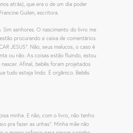
anos atrás), que era o de um dia poder
rancine Guilen, escritora.
a. Sim senhores. O nascimento do livro me
á estão procurando a caixa de comentários
R JESUS”. Não, seus malucos, o caso é
onta ou não. As coisas estão fluindo, estou
e nascer. Afinal, bebês foram projetados
e tudo esteja lindo. É orgânico. Bebês
isa minha. E não, com o livro, não tenho
io pra fazer as unhas”. Minha mãe não
azer o menor esforço para nascer sozinho.