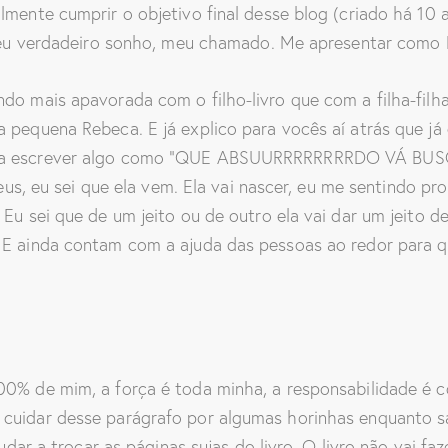
lmente cumprir o objetivo final desse blog (criado há 10 
 meu verdadeiro sonho, meu chamado. Me apresentar como F
ndo mais apavorada com o filho-livro que com a filha-filh
a pequena Rebeca. E já explico para vocês aí atrás que j
ara escrever algo como “QUE ABSUURRRRRRRRDO VÁ BUSCA
Deus, eu sei que ela vem. Ela vai nascer, eu me sentindo pr
 Eu sei que de um jeito ou de outro ela vai dar um jeito d
 E ainda contam com a ajuda das pessoas ao redor para qu
00% de mim, a força é toda minha, a responsabilidade é co
cuidar desse parágrafo por algumas horinhas enquanto sa
judar a trocar as páginas sujas do livro. O livro não vai f