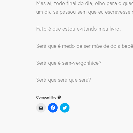
Mas aí, todo final do dia, olho para o qu
um dia se passou sem que eu escrevesse o
Fato é que estou evitando meu livro.
Será que é medo de ser mãe de dois be
Será que é sem-vergonhice?
Será que será que será?
Compartilhe 😀
C
C
C
l
l
l
i
i
i
q
q
q
u
u
u
e
e
e
p
p
p