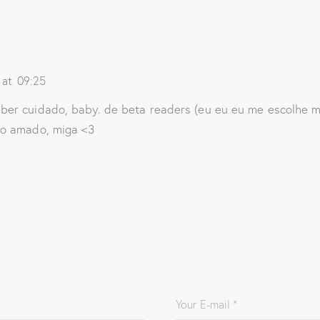
at
09:25
er cuidado, baby. de beta readers (eu eu eu me escolhe me 
to amado, miga <3