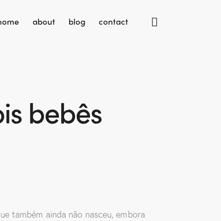
home
about
blog
contact
ois bebês
 que também ainda não nasceu, embora