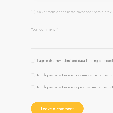
(
a
j
a
j
a
b
a
n
Salvar meus dados neste navegador para a próxi
r
n
e
e
e
l
e
l
a
m
a
)
n
)
o
v
a
j
a
n
e
l
a
)
I agree that my submitted data is being collected
Notifique-me sobre novos comentários por e-mai
Notifique-me sobre novas publicações por e-mail