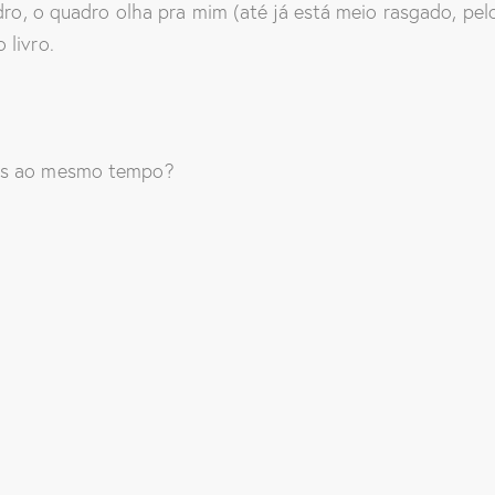
adro, o quadro olha pra mim (até já está meio rasgado, p
 livro.
bês ao mesmo tempo?