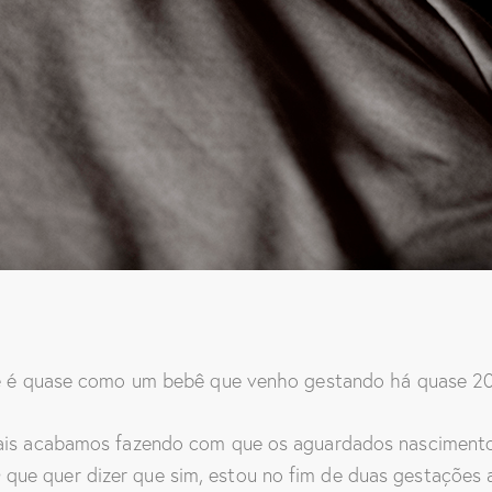
que é quase como um bebê que venho gestando há quase 20
ais acabamos fazendo com que os aguardados nascimentos d
ue quer dizer que sim, estou no fim de duas gestações