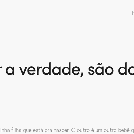
r a verdade, são d
inha filha que está pra nascer. O outro é um outro bebê