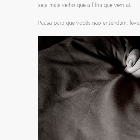
seja mais velho que a filha que vem aí.
Pausa para que vocês não entendam, levem