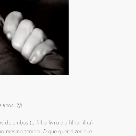
 anos. 🙂
e ambos (o filho-livro e a filha-filha)
 ao mesmo tempo. O que quer dizer que