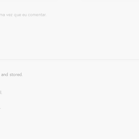
ma vez que eu comentar.
 and stored.
l.
.