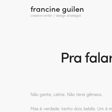
francine guilen
creative writer / design strategist
Pra fala
Não gente, calma. Não terei gêmeos.
Mas é verdade: tenho dois bebês. Um é m