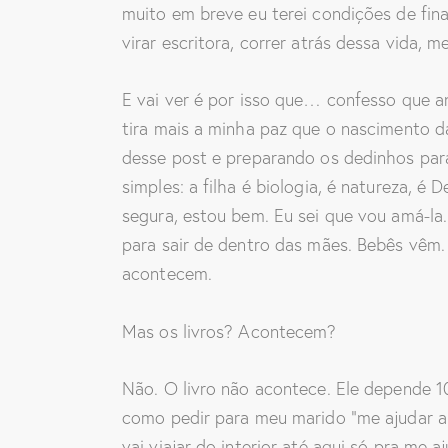
muito em breve eu terei condições de fina
virar escritora, correr atrás dessa vida,
E vai ver é por isso que… confesso que a
tira mais a minha paz que o nascimento d
desse post e preparando os dedinhos p
simples: a filha é biologia, é natureza, é 
segura, estou bem. Eu sei que vou amá-la.
para sair de dentro das mães. Bebês vêm.
acontecem.
Mas os livros? Acontecem?
Não. O livro não acontece. Ele depende 1
como pedir para meu marido “me ajudar a 
vai viajar do interior até aqui só pra me a