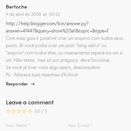
a
Bertoche
j
a
9 de abril de 2008
at
00:22
n
e
l
http://help.blogger.com/bin/answer.py?
a
)
answer=41447&query=show%20all&topic=&type=f
Com esse guia é possível criar um arquivo com todos seus
posts. Aí você podia criar um post “blog velho” ou
“arquivo” com todos eles, ou insanamente separá-los um a
um. Não testei, mas só por preguiça, deve funcionar..
Se você já tiver visto algo assim, desconsidere.
Ps.: Adorava tuas resenhas d’A Arca!
Responder
Leave a comment
0.0
/
5