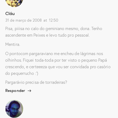
m
i
i
l
l
l
i
h
h
n
a
a
Cláu
k
r
r
p
n
n
31 de março de 2008
at
12:50
o
o
o
r
F
T
e
a
w
Pisa, piiisa no calo do geminiano mesmo, dona. Tenho
-
c
i
m
e
t
ascendente em Peixes e levo tudo pro pessoal.
a
b
t
i
o
e
Mentira.
l
o
r
p
k
(
a
(
a
O pontocom pargaraviano me encheu de lágrimas nos
r
a
b
a
b
r
olhinhos. Fiquei toda-toda por ter visto o pequeno Papá
u
r
e
m
e
e
crescendo, e certeeeza que vou ser convidada pro casório
a
e
m
m
m
n
do pequerrucho :’)
i
n
o
g
o
v
Pargarávio precisa de torradeiras?
o
v
a
(
a
j
a
j
a
Responder
b
a
n
r
n
e
e
e
l
e
l
a
m
a
)
n
)
o
v