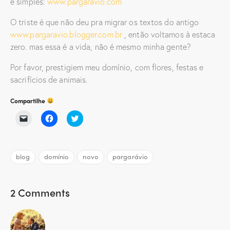
e simples:
www.pargaravio.com
O triste é que não deu pra migrar os textos do antigo
www.pargaravio.blogger.com.br
, então voltamos à estaca
zero. mas essa é a vida, não é mesmo minha gente?
Por favor, prestigiem meu domínio, com flores, festas e
sacrifícios de animais.
Compartilhe
C
C
C
l
l
l
i
i
i
q
q
q
u
u
u
e
e
e
blog
domínio
novo
pargarávio
p
p
p
a
a
a
r
r
r
a
a
a
e
c
c
2 Comments
n
o
o
v
m
m
i
p
p
a
a
a
r
r
r
u
t
t